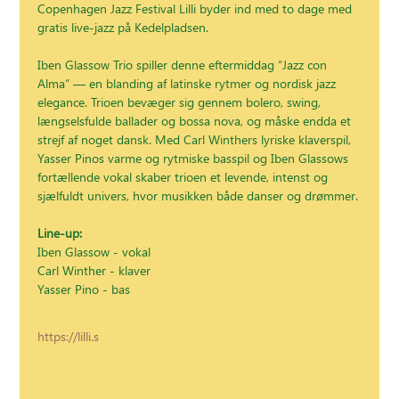
Copenhagen Jazz Festival Lilli byder ind med to dage med 
gratis live-jazz på Kedelpladsen.
Iben Glassow Trio spiller denne eftermiddag “Jazz con 
Alma” — en blanding af latinske rytmer og nordisk jazz 
elegance. Trioen bevæger sig gennem bolero, swing, 
længselsfulde ballader og bossa nova, og måske endda et 
strejf af noget dansk. Med Carl Winthers lyriske klaverspil, 
Yasser Pinos varme og rytmiske basspil og Iben Glassows 
fortællende vokal skaber trioen et levende, intenst og 
sjælfuldt univers, hvor musikken både danser og drømmer.
Line-up:
Iben Glassow - vokal
Carl Winther - klaver
Yasser Pino - bas
https://lilli.s