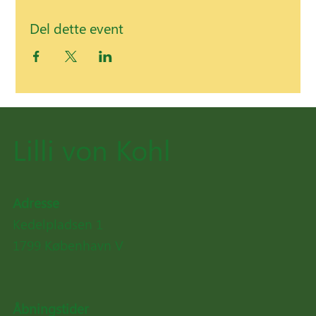
Del dette event
Lilli von Kohl
Adresse
Kedelpladsen 1
1799 København V
Åbningstider