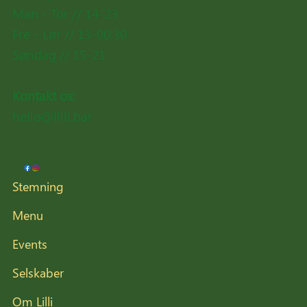
Man - Tor //
14-23
Fre - Lør // 13-00.30
Søndag // 15-21
Kontakt os:
hello@lilli.bar
Stemning
Menu
Events
Selskaber
Om Lilli