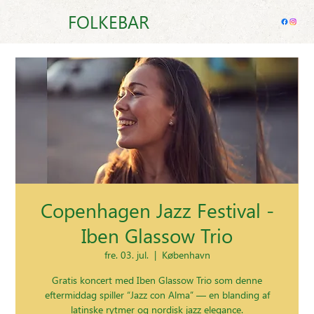
FOLKEBAR
Copenhagen Jazz Festival -
Iben Glassow Trio
fre. 03. jul.
  |  
København
Gratis koncert med Iben Glassow Trio som denne
eftermiddag spiller “Jazz con Alma” — en blanding af
latinske rytmer og nordisk jazz elegance.