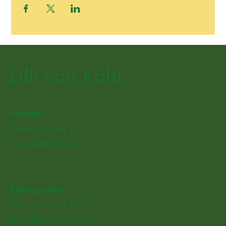
Lilli von Kohl
Adresse
Kedelpladsen 1
1799 København V
Åbningstider
Man - Tor //
14-23
Fre - Lør // 13-00.30