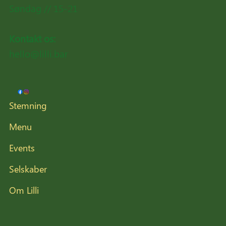
Søndag // 15-21
Kontakt os:
hello@lilli.bar
Stemning
Menu
Events
Selskaber
Om Lilli